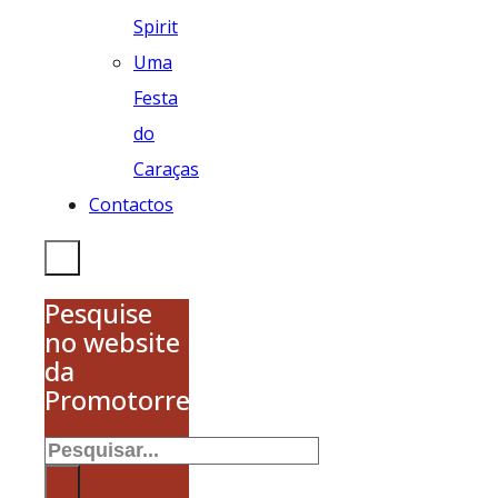
Spirit
Uma
Festa
do
Caraças
Contactos
Pesquise
no website
da
Promotorres
Pesquisar