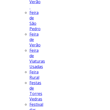
Verão
Feira
de
São
Pedro
Feira
de
Verão
Feira
de
Viaturas
Usadas
Feira
Rural
Festas
de
Torres
Vedras
Festival
das