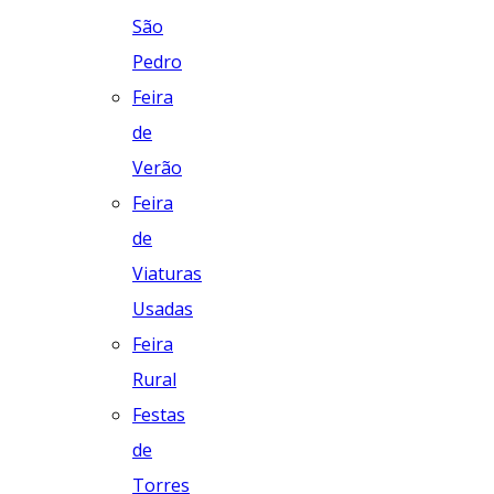
São
Pedro
Feira
de
Verão
Feira
de
Viaturas
Usadas
Feira
Rural
Festas
de
Torres