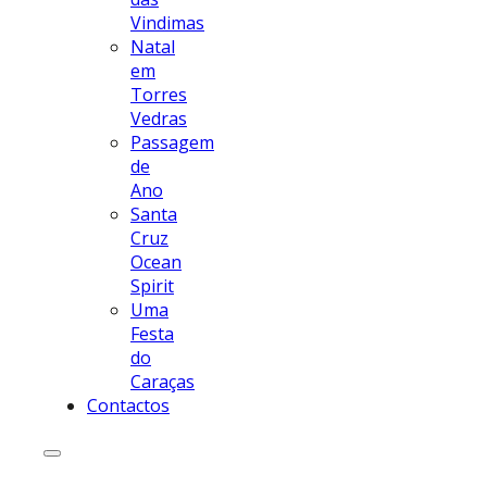
Vindimas
Natal
em
Torres
Vedras
Passagem
de
Ano
Santa
Cruz
Ocean
Spirit
Uma
Festa
do
Caraças
Contactos