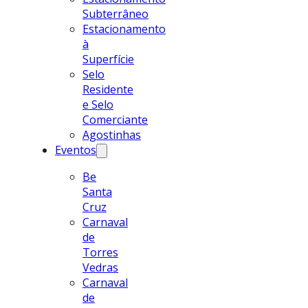
Subterrâneo
Estacionamento
à
Superfície
Selo
Residente
e Selo
Comerciante
Agostinhas
Eventos
Be
Santa
Cruz
Carnaval
de
Torres
Vedras
Carnaval
de