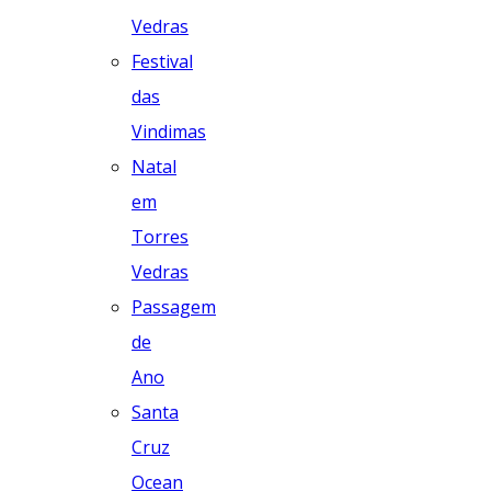
Vedras
Festival
das
Vindimas
Natal
em
Torres
Vedras
Passagem
de
Ano
Santa
Cruz
Ocean