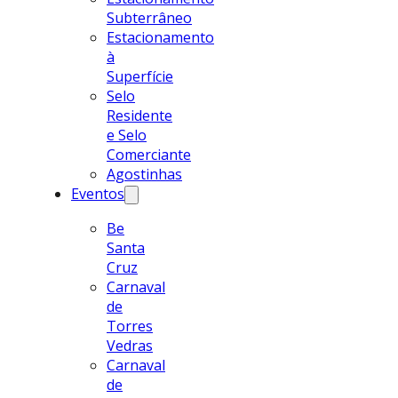
Subterrâneo
Estacionamento
à
Superfície
Selo
Residente
e Selo
Comerciante
Agostinhas
Eventos
Be
Santa
Cruz
Carnaval
de
Torres
Vedras
Carnaval
de