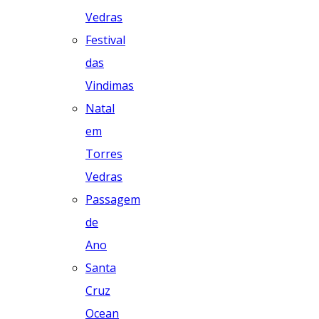
Vedras
Festival
das
Vindimas
Natal
em
Torres
Vedras
Passagem
de
Ano
Santa
Cruz
Ocean