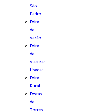
São
Pedro
Feira
de
Verão
Feira
de
Viaturas
Usadas
Feira
Rural
Festas
de
Torres