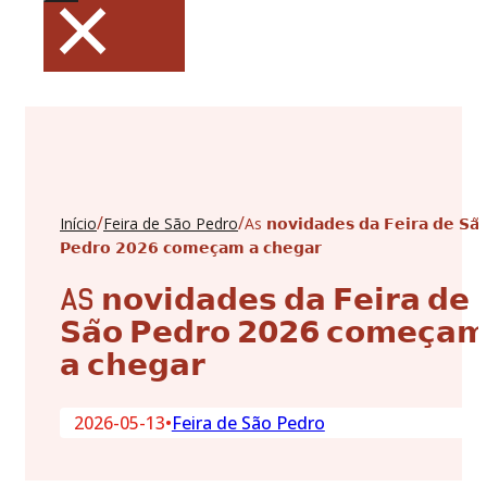
×
/
/
Início
Feira de São Pedro
As 𝗻𝗼𝘃𝗶𝗱𝗮𝗱𝗲𝘀 𝗱𝗮 𝗙𝗲𝗶𝗿𝗮 𝗱𝗲 𝗦𝗮̃
𝗣𝗲𝗱𝗿𝗼 𝟮𝟬𝟮𝟲 𝗰𝗼𝗺𝗲𝗰̧𝗮𝗺 𝗮 𝗰𝗵𝗲𝗴𝗮𝗿
AS 𝗻𝗼𝘃𝗶𝗱𝗮𝗱𝗲𝘀 𝗱𝗮 𝗙𝗲𝗶𝗿𝗮 𝗱𝗲
𝗦𝗮̃𝗼 𝗣𝗲𝗱𝗿𝗼 𝟮𝟬𝟮𝟲 𝗰𝗼𝗺𝗲𝗰̧𝗮
𝗮 𝗰𝗵𝗲𝗴𝗮𝗿
2026-05-13
•
Feira de São Pedro