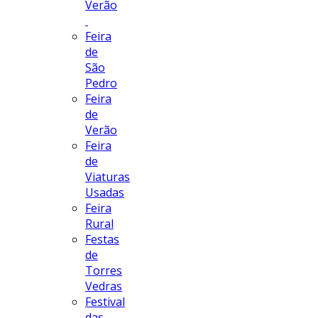
Verão
Feira
de
São
Pedro
Feira
de
Verão
Feira
de
Viaturas
Usadas
Feira
Rural
Festas
de
Torres
Vedras
Festival
das