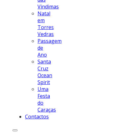
Vindimas
Natal
em
Torres
Vedras
Passagem
de
Ano
Santa
Cruz
Ocean
Spirit
Uma
Festa
do
Caraças
Contactos