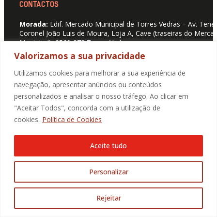
CONTACTOS
Morada:
Edif. Mercado Municipal de Torres Vedras – Av. Tene
Coronel João Luis de Moura, Loja A, Cave (traseiras do Merca
Municipal), 2560-273 Torres Vedras
Valorizamos a sua privacidade
Telefone:
261 094 746
(Chamada para rede fixa nacional)
Utilizamos cookies para melhorar a sua experiência de
E-mail:
geral@promotorres.pt
navegação, apresentar anúncios ou conteúdos
SIGA-NOS
personalizados e analisar o nosso tráfego. Ao clicar em
"Aceitar Todos", concorda com a utilização de
cookies.
Política de Cookies
Aceite tudo
Personalizar
Rejeitar