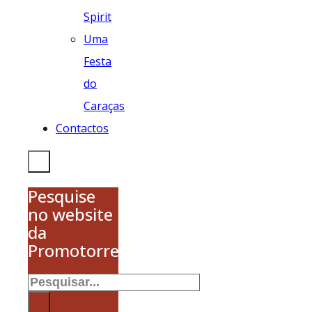
Spirit
Uma
Festa
do
Caraças
Contactos
Pesquise
no website
da
Promotorres
Pesquisar