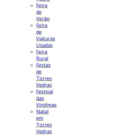
Feira
de
Verão
Feira
de
Viaturas
Usadas
Feira
Rural
Festas
de
Torres
Vedras
Festival
das
Vindimas
Natal
em
Torres
Vedras