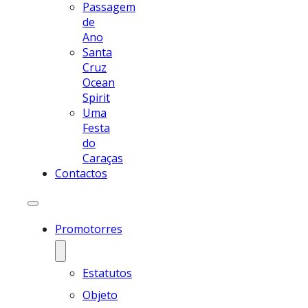
Passagem
de
Ano
Santa
Cruz
Ocean
Spirit
Uma
Festa
do
Caraças
Contactos
Promotorres
Estatutos
Objeto