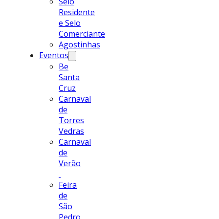
Selo
Residente
e Selo
Comerciante
Agostinhas
Eventos
Be
Santa
Cruz
Carnaval
de
Torres
Vedras
Carnaval
de
Verão
Feira
de
São
Pedro