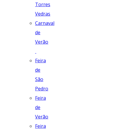
Torres
Vedras
Carnaval
de
Verão
Feira
de
São
Pedro
Feira
de
Verão
Feira