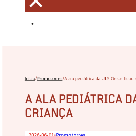
×
/
/
Início
Promotorres
A ala pediátrica da ULS Oeste ficou 
A ALA PEDIÁTRICA D
CRIANÇA
2026-06-01
•
Promotorres