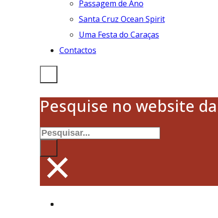
Passagem de Ano
Santa Cruz Ocean Spirit
Uma Festa do Caraças
Contactos
Pesquise no website d
Pesquisar
×