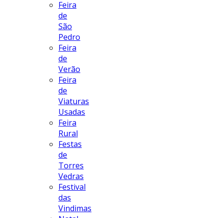
Feira
de
São
Pedro
Feira
de
Verão
Feira
de
Viaturas
Usadas
Feira
Rural
Festas
de
Torres
Vedras
Festival
das
Vindimas