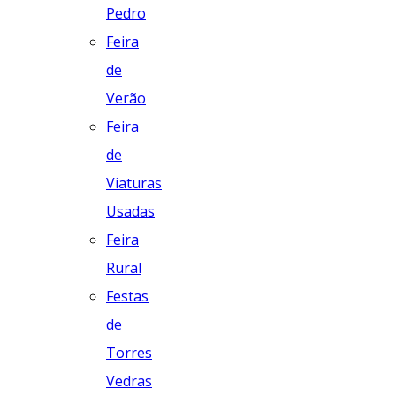
Pedro
Feira
de
Verão
Feira
de
Viaturas
Usadas
Feira
Rural
Festas
de
Torres
Vedras