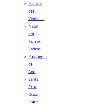
Festival
das
Vindimas
Natal
em
Torres
Vedras
Passagem
de
Ano
Santa
Cruz
Ocean
Spirit