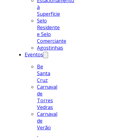
Estacionamento
à
Superfície
Selo
Residente
e Selo
Comerciante
Agostinhas
Eventos
Be
Santa
Cruz
Carnaval
de
Torres
Vedras
Carnaval
de
Verão