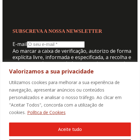
SUBSCREVA A NOSSA NEWSLETTER
E-mail
Ao marcar a caixa de verificação, autorizo de forma
explícita livre, informada e especificada, a recolha e
tratamento dos meus dados pessoais para receber
comunicação da Promotorres:
Valorizamos a sua privacidade
Aceito a
Politica de Privacidade
.
Utilizamos cookies para melhorar a sua experiência de
navegação, apresentar anúncios ou conteúdos
personalizados e analisar o nosso tráfego. Ao clicar em
SUBMETER
"Aceitar Todos", concorda com a utilização de
cookies.
Política de Cookies
Aceite tudo
@2025 Promotorres EM., Todos os direitos reservados