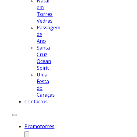
Natal
em
Torres
Vedras
Passagem
de
Ano
Santa
Cruz
Ocean
Spirit
Uma
Festa
do
Caraças
Contactos
Promotorres