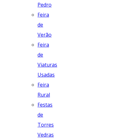
Pedro
Feira
de
Verão
Feira
de
Viaturas
Usadas
Feira
Rural
Festas
de
Torres
Vedras