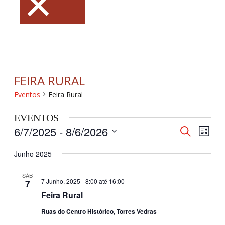
×
FEIRA RURAL
Eventos
Feira Rural
EVENTOS
6/7/2025
 - 
8/6/2026
NAVEGAÇ
Nave
Pesquisar
Lista
DE
de
Selecione
PESQUISA
visua
Junho 2025
a
E
de
data.
VISUALI
Even
SÁB
7 Junho, 2025 - 8:00
até
16:00
7
DE
Feira Rural
EVENTOS
Ruas do Centro Histórico, Torres Vedras