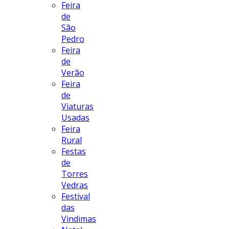
Feira
de
São
Pedro
Feira
de
Verão
Feira
de
Viaturas
Usadas
Feira
Rural
Festas
de
Torres
Vedras
Festival
das
Vindimas