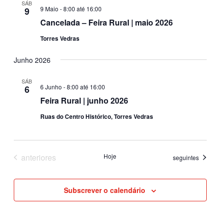
SÁB
9 Maio - 8:00
até
16:00
9
Cancelada – Feira Rural | maio 2026
Torres Vedras
Junho 2026
SÁB
6 Junho - 8:00
até
16:00
6
Feira Rural | junho 2026
Ruas do Centro Histórico, Torres Vedras
Eventos
anteriores
Hoje
Eventos
seguintes
Subscrever o calendário