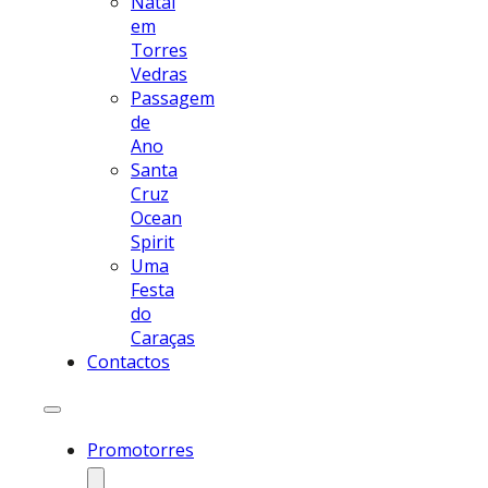
Natal
em
Torres
Vedras
Passagem
de
Ano
Santa
Cruz
Ocean
Spirit
Uma
Festa
do
Caraças
Contactos
Promotorres