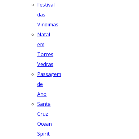
Festival
das
Vindimas
Natal
em
Torres
Vedras
Passagem
de
Ano
Santa
Cruz
Ocean
Spirit