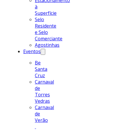
Estacionamento
à
Superfície
Selo
Residente
e Selo
Comerciante
Agostinhas
Eventos
Be
Santa
Cruz
Carnaval
de
Torres
Vedras
Carnaval
de
Verão