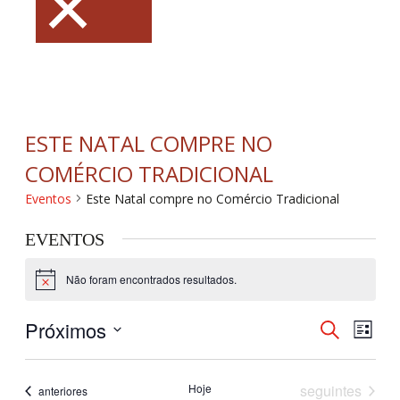
×
ESTE NATAL COMPRE NO
COMÉRCIO TRADICIONAL
Eventos
Este Natal compre no Comércio Tradicional
EVENTOS
Não foram encontrados resultados.
Aviso
Próximos
NAVEGAÇ
Nave
Pesquisar
Lista
DE
de
Selecione
PESQUISA
visua
a
E
de
Eventos
Hoje
seguintes
Eventos
data.
anteriores