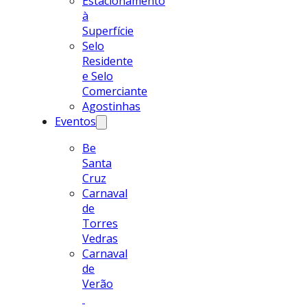
Estacionamento
à
Superfície
Selo
Residente
e Selo
Comerciante
Agostinhas
Eventos
Be
Santa
Cruz
Carnaval
de
Torres
Vedras
Carnaval
de
Verão