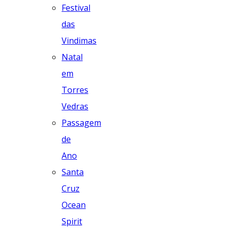
Festival
das
Vindimas
Natal
em
Torres
Vedras
Passagem
de
Ano
Santa
Cruz
Ocean
Spirit