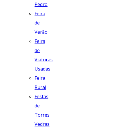
Pedro
Feira
de
Verão
Feira
de
Viaturas
Usadas
Feira
Rural
Festas
de
Torres
Vedras