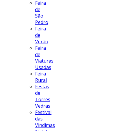
Feira
de
São
Pedro
Feira
de
Verão
Feira
de
Viaturas
Usadas
Feira
Rural
Festas
de
Torres
Vedras
Festival
das
Vindimas