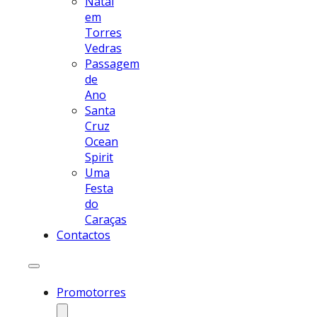
Natal
em
Torres
Vedras
Passagem
de
Ano
Santa
Cruz
Ocean
Spirit
Uma
Festa
do
Caraças
Contactos
Promotorres