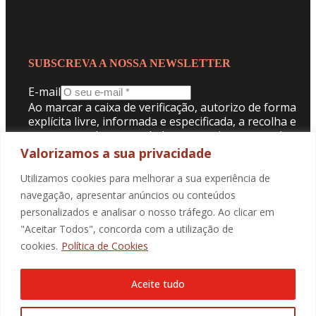
SUBSCREVA A NOSSA NEWSLETTER
E-mail
Ao marcar a caixa de verificação, autorizo de forma
explícita livre, informada e especificada, a recolha e
tratamento dos meus dados pessoais para receber
comunicação da Promotorres:
Valorizamos a sua privacidade
Aceito a
Politica de Privacidade
.
Utilizamos cookies para melhorar a sua experiência de
navegação, apresentar anúncios ou conteúdos
personalizados e analisar o nosso tráfego. Ao clicar em
SUBMETER
"Aceitar Todos", concorda com a utilização de
cookies.
Política de Cookies
Aceite tudo
@2025 Promotorres EM., Todos os direitos reservados